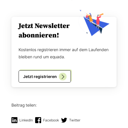
i
e
s
n
*
?
Jetzt Newsletter
abonnieren!
Kostenlos registrieren immer auf dem Laufenden
bleiben rund um equada.
Jetzt registrieren
Beitrag teilen:
LinkedIn
Facebook
Twitter