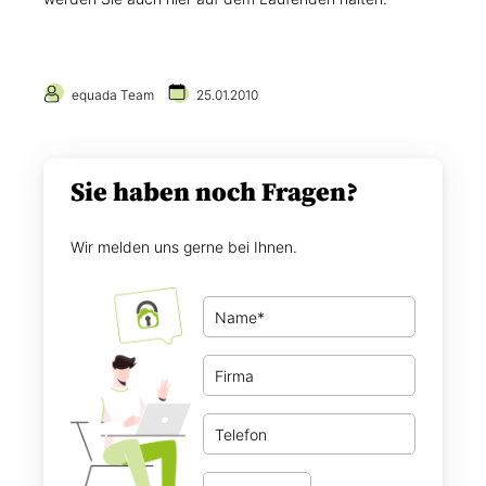
equada Team
25.01.2010
Sie haben noch Fragen?
Wir melden uns gerne bei Ihnen.
N
a
m
F
e
i
*
r
T
m
e
a
l
W