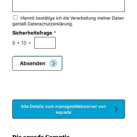
N
n
a
c
E
Hiermit bestätige ich die Verarbeitung meiner Daten
h
i
gemäß Datenschutzerklärung.
r
n
Sicherheitsfrage
*
i
z
c
e
9
+
15
=
h
l
t
n
e
Absenden
s
A
u
s
w
a
h
Alle Details zum managedWebserver von
l
equada
f
e
l
d