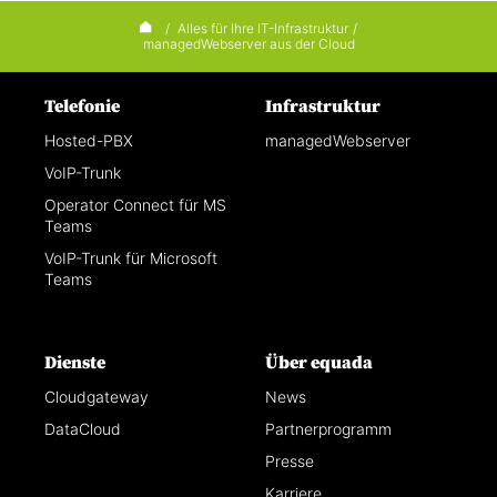
/
Alles für Ihre IT-Infrastruktur
/
managedWebserver aus der Cloud
Telefonie
Infrastruktur
Hosted-PBX
managedWebserver
VoIP-Trunk
Operator Connect für MS
Teams
VoIP-Trunk für Microsoft
Teams
Dienste
Über equada
Cloudgateway
News
DataCloud
Partnerprogramm
Presse
Karriere