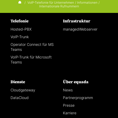
/
VoIP-Telefonie für Unternehmen
/
Informationen
/
Internationale Rufnummern
Telefonie
Infrastruktur
Hosted-PBX
managedWebserver
VoIP-Trunk
Operator Connect für MS
Teams
VoIP-Trunk für Microsoft
Teams
Dienste
Über equada
Cloudgateway
News
DataCloud
Partnerprogramm
Presse
Karriere