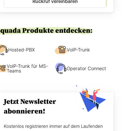
Rückruf vereinbaren
-
e
E
n
i
w
n
i
v
r
equada Produkte entdecken:
e
S
r
i
s
e
t
Hosted-PBX
VoIP-Trunk
e
ä
r
n
r
VoIP-Trunk für MS-
d
e
Operator Connect
Teams
n
i
i
c
s
h
*
e
n
Jetzt Newsletter
?
abonnieren!
Kostenlos registrieren immer auf dem Laufenden