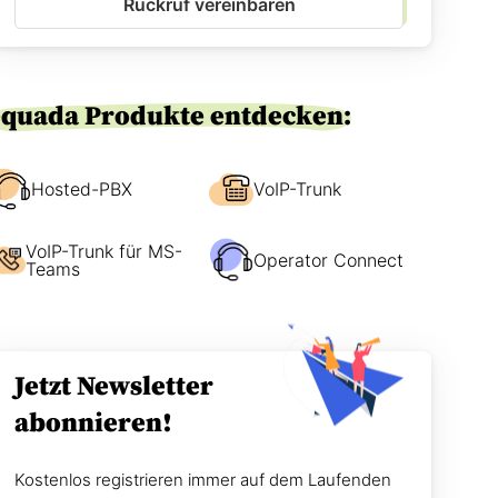
Rückruf vereinbaren
-
e
E
n
i
w
n
i
v
r
equada Produkte entdecken:
e
S
r
i
s
e
t
Hosted-PBX
VoIP-Trunk
e
ä
r
n
r
VoIP-Trunk für MS-
d
e
Operator Connect
Teams
n
i
i
c
s
h
*
e
n
Jetzt Newsletter
?
abonnieren!
Kostenlos registrieren immer auf dem Laufenden