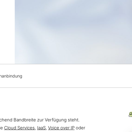
enanbindung
eichend Bandbreite zur Verfügung steht.
ie
Cloud Services
,
IaaS
,
Voice over IP
oder