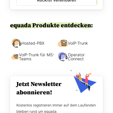
Rückruf vereinbaren
E
i
i
r
n
S
v
i
e
e
equada Produkte entdecken:
r
e
s
r
t
r
ä
Hosted-PBX
e
VoIP-Trunk
n
i
d
c
VoIP-Trunk für MS-
Operator
n
h
Teams
Connect
i
e
s
n
*
?
Jetzt Newsletter
abonnieren!
Kostenlos registrieren immer auf dem Laufenden
bleiben rund um equada.