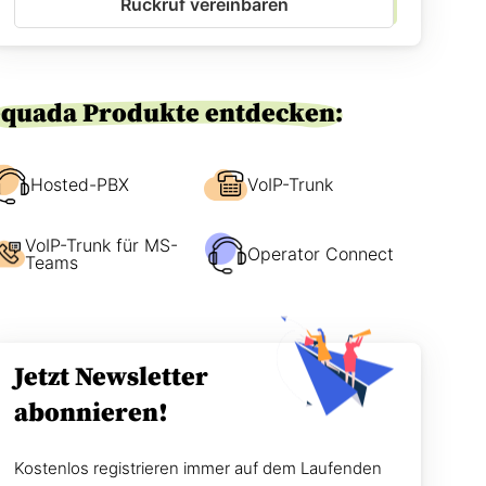
Rückruf vereinbaren
-
e
E
n
i
w
n
i
v
r
equada Produkte entdecken:
e
S
r
i
s
e
t
Hosted-PBX
VoIP-Trunk
e
ä
r
n
r
VoIP-Trunk für MS-
d
e
Operator Connect
Teams
n
i
i
c
s
h
*
e
n
Jetzt Newsletter
?
abonnieren!
Kostenlos registrieren immer auf dem Laufenden