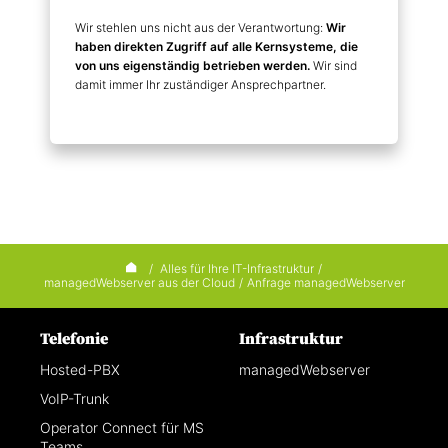
Wir stehlen uns nicht aus der Verantwortung:
Wir
haben direkten Zugriff auf alle Kernsysteme, die
von uns eigenständig betrieben werden.
Wir sind
damit immer Ihr zuständiger Ansprechpartner.
/
Alles für Ihre IT-Infrastruktur
/
managedWebserver aus der Cloud
/
Anfrage managedWebserver
Telefonie
Infrastruktur
Hosted-PBX
managedWebserver
VoIP-Trunk
Operator Connect für MS
Teams