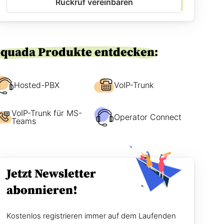
Rückruf vereinbaren
-
e
E
n
i
w
n
i
v
r
equada Produkte entdecken:
e
S
r
i
s
e
t
Hosted-PBX
VoIP-Trunk
e
ä
r
n
r
VoIP-Trunk für MS-
d
e
Operator Connect
Teams
n
i
i
c
s
h
*
e
n
Jetzt Newsletter
?
abonnieren!
Kostenlos registrieren immer auf dem Laufenden