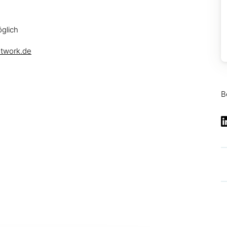
glich
etwork.de
B