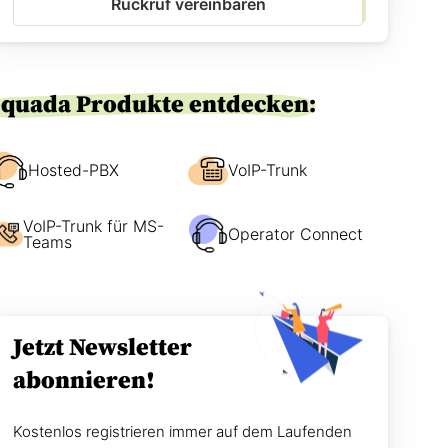
Rückruf vereinbaren
-
e
E
n
i
w
n
i
v
r
equada Produkte entdecken:
e
S
r
i
s
e
t
Hosted-PBX
VoIP-Trunk
e
ä
r
n
r
VoIP-Trunk für MS-
d
e
Operator Connect
Teams
n
i
i
c
s
h
*
e
n
Jetzt Newsletter
?
abonnieren!
Kostenlos registrieren immer auf dem Laufenden