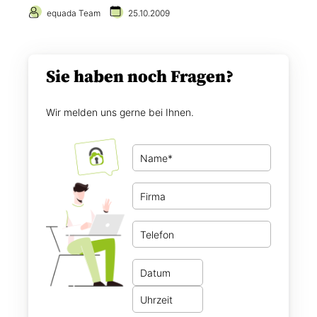
equada Team
25.10.2009
Sie haben noch Fragen?
Wir melden uns gerne bei Ihnen.
N
a
m
F
e
i
*
r
T
m
e
a
l
W
e
a
f
D
n
o
a
n
n
t