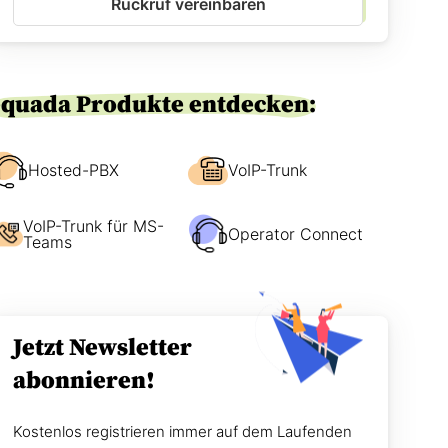
Rückruf vereinbaren
-
e
E
n
i
w
n
i
v
r
equada Produkte entdecken:
e
S
r
i
s
e
t
Hosted-PBX
VoIP-Trunk
e
ä
r
n
r
VoIP-Trunk für MS-
d
e
Operator Connect
Teams
n
i
i
c
s
h
*
e
n
Jetzt Newsletter
?
abonnieren!
Kostenlos registrieren immer auf dem Laufenden