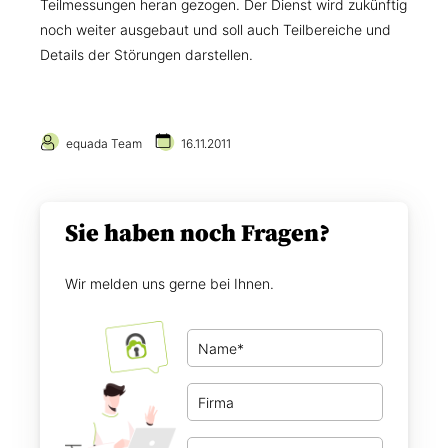
Teilmessungen heran gezogen. Der Dienst wird zukünftig
noch weiter ausgebaut und soll auch Teilbereiche und
Details der Störungen darstellen.
equada Team
16.11.2011
Sie haben noch Fragen?
Wir melden uns gerne bei Ihnen.
N
a
m
F
e
i
*
r
T