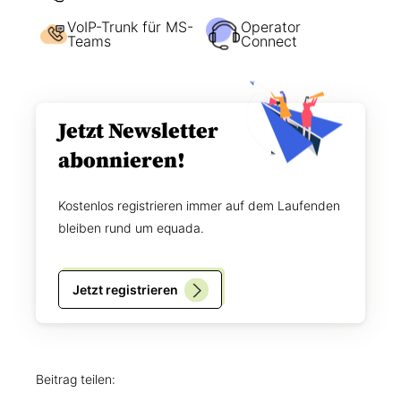
i
d
c
VoIP-Trunk für MS-
Operator
n
h
Teams
Connect
i
e
s
n
*
?
Jetzt Newsletter
abonnieren!
Kostenlos registrieren immer auf dem Laufenden
bleiben rund um equada.
Jetzt registrieren
Beitrag teilen: